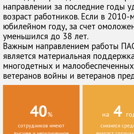
направлении за последние годы у
возраст работников. Если в 2010-м
юбилейном году, за счет омоложен
уменьшился до 38 лет.
Важным направлением работы ПА
является материальная поддержк
многодетных и малообеспеченных 
ветеранов войны и ветеранов пре
40
4
%
на
го
сотрудников имеют
снизился сред
высшее и неоконченное
возраст сотруд